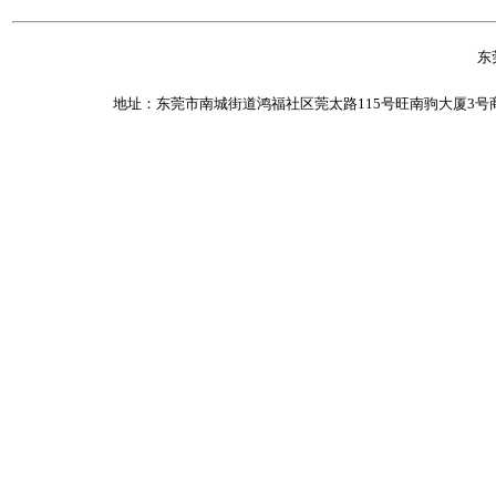
东
地址：东莞市南城街道鸿福社区莞太路115号旺南驹大厦3号商业办公楼