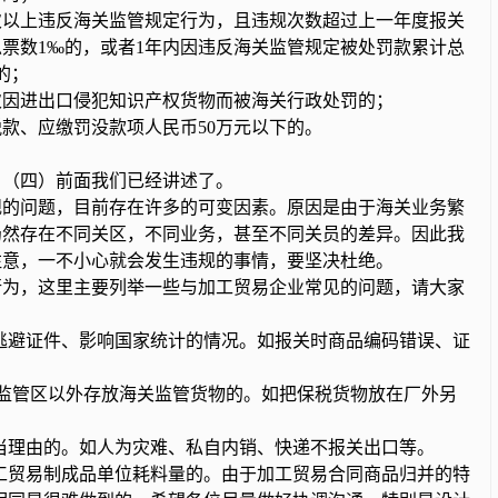
以上违反海关监管规定行为，且违规次数超过上一年度报关
票数1‰的，或者1年内因违反海关监管规定被处罚款累计总
的；
因进出口侵犯知识产权货物而被海关行政处罚的；
、应缴罚没款项人民币50万元以下的。
（四）前面我们已经讲述了。
的问题，目前存在许多的可变因素。原因是由于海关业务繁
仍然存在不同关区，不同业务，甚至不同关员的差异。因此我
注意，一不小心就会发生违规的事情，要坚决杜绝。
行为，这里主要列举一些与加工贸易企业常见的问题，请大家
逃避证件、影响国家统计的情况。如报关时商品编码错误、证
关监管区以外存放海关监管货物的。如把保税货物放在厂外另
当理由的。如人为灾难、私自内销、快递不报关出口等。
工贸易制成品单位耗料量的。由于加工贸易合同商品归并的特