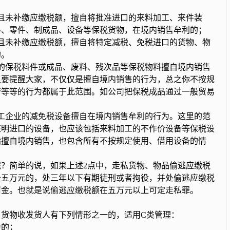
且未补缴应缴税额，擅自将批准进口的来料加工、来件装
料、零件、制成品、设备等保税货物，在境内销售牟利的；
且未补缴应缴税额，擅自将特定减税、免税进口的货物、物
的。
的保税料件或成品、废料、残次品等保税物料擅自境内销售
里要提醒大家，不仅仅是擅自境内销售的行为，总之你不按规
管等等的行为都属于此范围。如公司把保税成品通过一般贸易
工企业的减免税设备擅自在境内销售牟利的行为。这里的范
证明进口的设备，也应该包括来料加工的不作价设备等保税设
指擅自境内销售，也包含所有不按规定使用、借用设备的情
？简单的说，如果上述2点中，走私货物、物品偷逃应缴税
十五万元的，处三年以下有期徒刑或者拘役，并处偷逃应缴税
罚金。也就是说偷逃应缴税额在五万元以上可定走私罪。
货物收发货人有下列情形之一的，适用C类管理：
的；