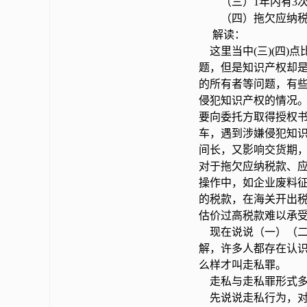
（三）1年内有3次
（四）拖欠应纳税款
解读：
这里当中(三)(四)
题，但是知识产权却
的所有者等问题，有
侵犯知识产权的情况
要向委托方取得授权
车，遇到涉嫌侵犯知
间长，又影响交货期
对于拖欠应纳税款、
操作中，如企业废料
的税款，在海关开出
估价过高税款难以承
现在说说（一）（二
解，许多人都存在认
么样才叫走私罪。
走私与走私罪形式多
先说说走私行为，对