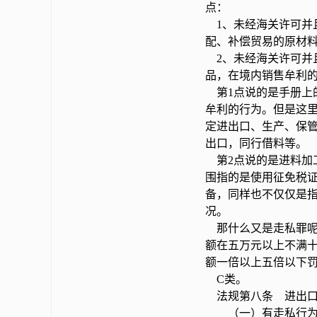
点：
1、未经海关许可并
配、补偿贸易的原材
2、未经海关许可并
品，在境内销售牟利
第1点说的是手册上
牟利的行为。但是这
定进出口、生产、保
出口，同行借料等。
第2点说的是进料加
围指的是使用征免税
备，同样也不仅仅是
况。
那什么又是走私罪呢
额在五万元以上不满
额一倍以上五倍以下
C类。
法规第八条 进出口
（一）有走私行为