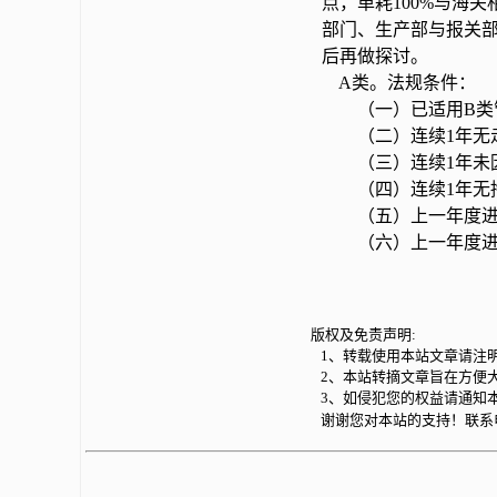
点，单耗100%与海
部门、生产部与报关
后再做探讨。
A类。法规条件：
（一）已适用B类管
（二）连续1年无走
（三）连续1年未因
（四）连续1年无拖
（五）上一年度进出
（六）上一年度进
版权及免责声明:
1、转载使用本站文章请注
2、本站转摘文章旨在方便
3、如侵犯您的权益请通知
谢谢您对本站的支持！联系电话：0