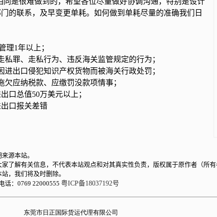
关相同是很难做到的，希望各位尽量做好协调沟通，特别是设计
部门的联系，及早变更单耗。如何做到单耗尽量的准确我们日
理1年以上；
私罪、走私行为、违反海关监管规定的行为；
进出口侵犯知识产权货物而被海关行政处罚；
欠应纳税款、应缴罚没款项情事；
口总值50万美元以上；
出口报关差错
明来源本站。
大家了解有关信息，不代表本站观点和对其真实性负责，版权属于原作者（所有
本站，我们将及时删除。
769 22000555
粤ICP备18037192号