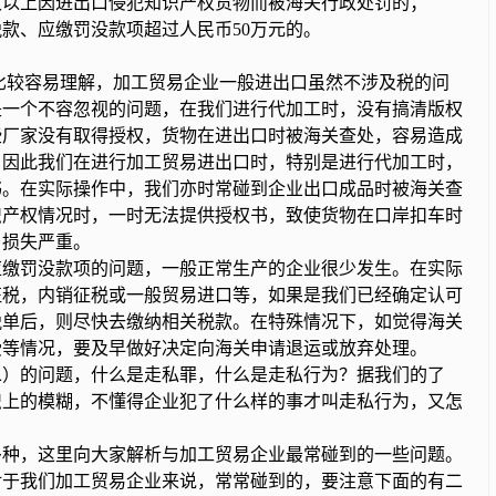
以上因进出口侵犯知识产权货物而被海关行政处罚的；
、应缴罚没款项超过人民币50万元的。
点比较容易理解，加工贸易企业一般进出口虽然不涉及税的问
是一个不容忽视的问题，在我们进行代加工时，没有搞清版权
些厂家没有取得授权，货物在进出口时被海关查处，容易造成
。因此我们在进行加工贸易进出口时，特别是进行代加工时，
书。在实际操作中，我们亦时常碰到企业出口成品时被海关查
识产权情况时，一时无法提供授权书，致使货物在口岸扣车时
，损失严重。
应缴罚没款项的问题，一般正常生产的企业很少发生。在实际
征税，内销征税或一般贸易进口等，如果是我们已经确定认可
税单后，则尽快去缴纳相关税款。在特殊情况下，如觉得海关
受等情况，要及早做好决定向海关申请退运或放弃处理。
）的问题，什么是走私罪，什么是走私行为？据我们的了
识上的模糊，不懂得企业犯了什么样的事才叫走私行为，又怎
种，这里向大家解析与加工贸易企业最常碰到的一些问题。
于我们加工贸易企业来说，常常碰到的，要注意下面的有二