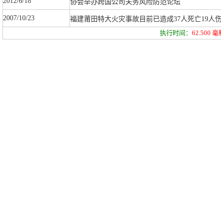
2012/6/18
协会举办跨国公司关务风险防范论坛
2007/10/23
福建莆田特大火灾事故目前已造成37人死亡19人
执行时间：
62.500
毫秒